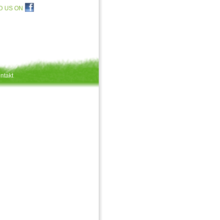
D US ON
ntakt