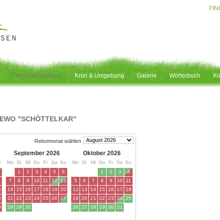
FIN
Ferienwohnungen
Krün & Umgebung
Galerie
Wörterbuch
Ko
EWO "SCHÖTTELKAR"